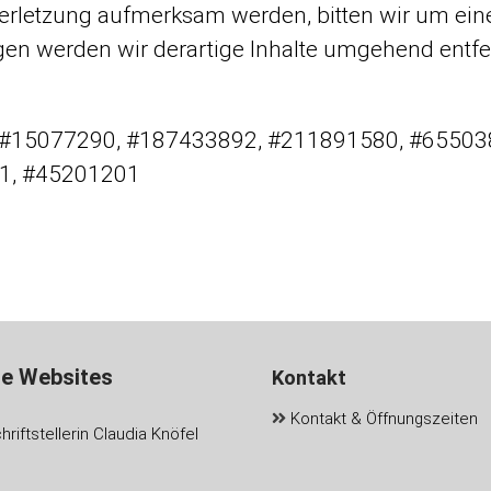
verletzung aufmerksam werden, bitten wir um ei
en werden wir derartige Inhalte umgehend entfe
s: #15077290, #187433892, #211891580, #6550
1, #45201201
re Websites
Kontakt
Kontakt & Öffnungszeiten
riftstellerin Claudia Knöfel